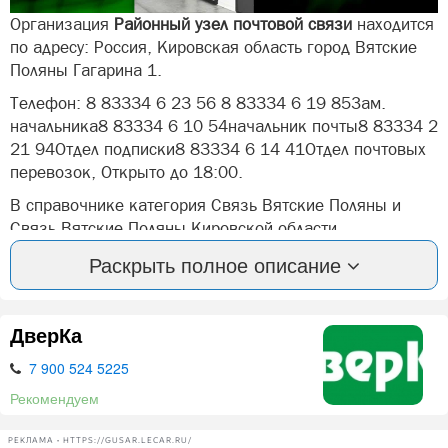
Организация
Районный узел почтовой связи
находится
по адресу: Россия, Кировская область город Вятские
Поляны Гагарина 1.
Телефон: 8 83334 6 23 56 8 83334 6 19 85Зам.
начальника8 83334 6 10 54начальник почты8 83334 2
21 94Отдел подписки8 83334 6 14 41Отдел почтовых
перевозок, Открыто до 18:00.
В справочнике категория Связь Вятские Поляны и
Связь Вятские Поляны Кировской области.
Раскрыть полное описание
Вы можете оставить отзыв или оценить компанию:
Районный узел почтовой связи Вятские Поляны.
А так же, задать вопрос представителями фирмы:
ДверКа
Районный узел почтовой связи в Вятских Полян.
7 900 524 5225
Отправка факса
Рекомендуем
Нашли ошибку? Сообщите нам об этом!
РЕКЛАМА • HTTPS://GUSAR.LECAR.RU/